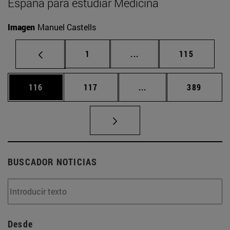
España para estudiar Medicina
Imagen
Manuel Castells
Página
Páginas intermedias Us
Página
1
...
115
Página
Página
Páginas intermedias 
Página
116
117
...
389
BUSCADOR NOTICIAS
Desde