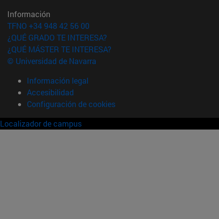
Información
TFNO +34 948 42 56 00
¿QUÉ GRADO TE INTERESA?
¿QUÉ MÁSTER TE INTERESA?
© Universidad de Navarra
Información legal
Accesibilidad
Configuración de cookies
Localizador de campus