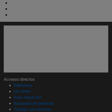
Accesos directos
(abre en nueva ventana)
Biblioteca
(abre en nueva ventana)
Mi correo
(abre en nueva ventana)
Aula virtual ADI
(abre en nueva ventana)
Búsqueda de personas
(abre en nueva ventana)
Trabaja con nosotros