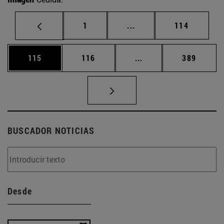
Página
Páginas intermedias Us
Página
1
...
114
Página
Página
Páginas intermedias 
Página
115
116
...
389
BUSCADOR NOTICIAS
Desde