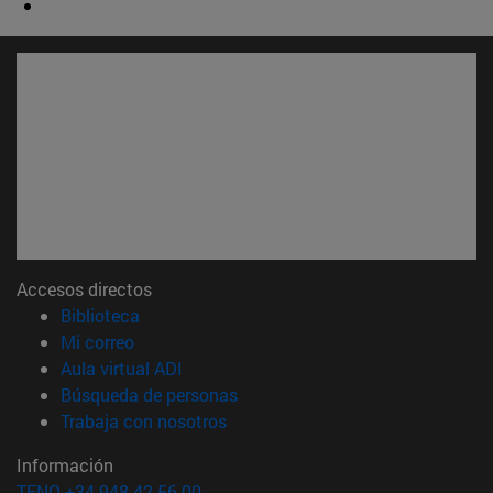
Accesos directos
(abre en nueva ventana)
Biblioteca
(abre en nueva ventana)
Mi correo
(abre en nueva ventana)
Aula virtual ADI
(abre en nueva ventana)
Búsqueda de personas
(abre en nueva ventana)
Trabaja con nosotros
Información
TFNO +34 948 42 56 00