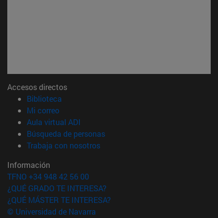
Accesos directos
(abre en nueva ventana)
Biblioteca
(abre en nueva ventana)
Mi correo
(abre en nueva ventana)
Aula virtual ADI
(abre en nueva ventana)
Búsqueda de personas
(abre en nueva ventana)
Trabaja con nosotros
Información
TFNO +34 948 42 56 00
¿QUÉ GRADO TE INTERESA?
¿QUÉ MÁSTER TE INTERESA?
© Universidad de Navarra