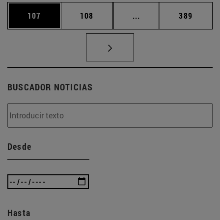
Página
Página
Páginas intermedias 
Página
107
108
...
389
BUSCADOR NOTICIAS
Desde
Hasta