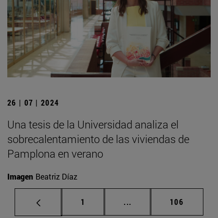
26 | 07 | 2024
Una tesis de la Universidad analiza el
sobrecalentamiento de las viviendas de
Pamplona en verano
Imagen
Beatriz Díaz
Página
Páginas intermedias Us
Página
1
...
106