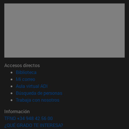
Accesos directos
(abre en nueva ventana)
Biblioteca
(abre en nueva ventana)
Mi correo
(abre en nueva ventana)
Aula virtual ADI
(abre en nueva ventana)
Búsqueda de personas
(abre en nueva ventana)
Trabaja con nosotros
Información
TFNO +34 948 42 56 00
¿QUÉ GRADO TE INTERESA?