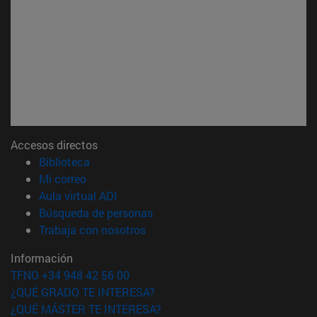
Accesos directos
(abre en nueva ventana)
Biblioteca
(abre en nueva ventana)
Mi correo
(abre en nueva ventana)
Aula virtual ADI
(abre en nueva ventana)
Búsqueda de personas
(abre en nueva ventana)
Trabaja con nosotros
Información
TFNO +34 948 42 56 00
¿QUÉ GRADO TE INTERESA?
¿QUÉ MÁSTER TE INTERESA?