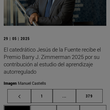
29 | 05 | 2025
El catedrático Jesús de la Fuente recibe el
Premio Barry J. Zimmerman 2025 por su
contribución al estudio del aprendizaje
autorregulado
Imagen
Manuel Castells
Página
Páginas intermedias Us
Página
1
...
379