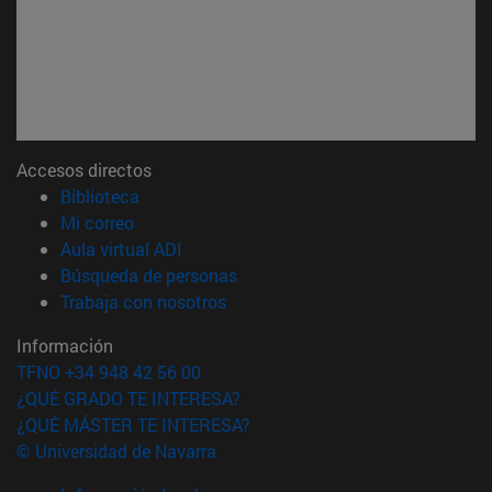
Accesos directos
(abre en nueva ventana)
Biblioteca
(abre en nueva ventana)
Mi correo
(abre en nueva ventana)
Aula virtual ADI
(abre en nueva ventana)
Búsqueda de personas
(abre en nueva ventana)
Trabaja con nosotros
Información
TFNO +34 948 42 56 00
¿QUÉ GRADO TE INTERESA?
¿QUÉ MÁSTER TE INTERESA?
© Universidad de Navarra