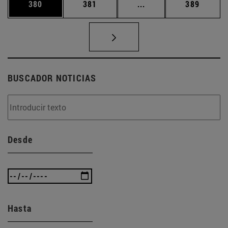
Página
Página
Páginas intermedias 
Página
380
381
...
389
BUSCADOR NOTICIAS
Desde
Hasta