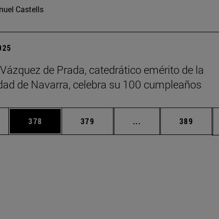
uel Castells
2025
 Vázquez de Prada, catedrático emérito de la
dad de Navarra, celebra su 100 cumpleaños
ias Use TAB para desplazarse.
a
Página
Página
Páginas intermedias 
Página
378
379
...
389