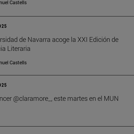
uel Castells
2025
rsidad de Navarra acoge la XXI Edición de
ia Literaria
uel Castells
2025
encer @claramore_, este martes en el MUN