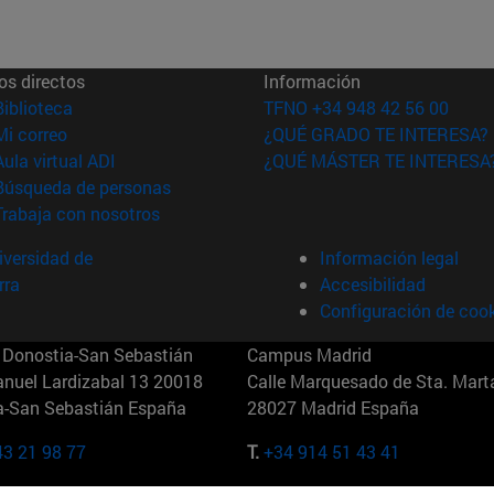
os directos
Información
(abre en nueva ventana)
Biblioteca
TFNO +34 948 42 56 00
(abre en nueva ventana)
Mi correo
¿QUÉ GRADO TE INTERESA?
(abre en nueva ventana)
Aula virtual ADI
¿QUÉ MÁSTER TE INTERESA
(abre en nueva ventana)
Búsqueda de personas
(abre en nueva ventana)
Trabaja con nosotros
versidad de
Información legal
rra
Accesibilidad
Configuración de coo
Donostia-San Sebastián
Campus Madrid
anuel Lardizabal 13 20018
Calle Marquesado de Sta. Marta
a-San Sebastián España
28027 Madrid España
43 21 98 77
T.
+34 914 51 43 41