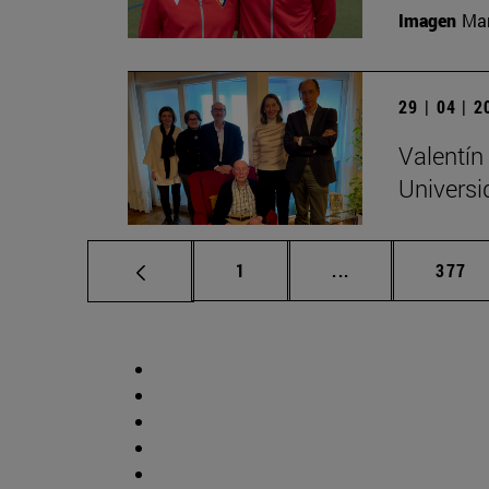
Imagen
Man
29 | 04 | 
Valentín
Universi
Página
Páginas intermed
Págin
1
...
377