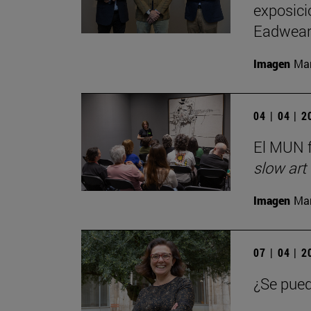
exposici
Eadwear
Imagen
Man
04 | 04 | 
El MUN f
slow art
Imagen
Man
07 | 04 | 
¿Se pued