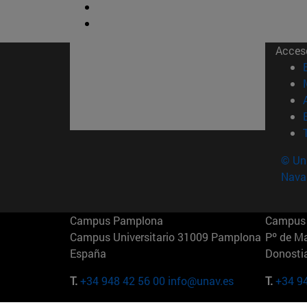
Acces
© Uni
Nava
Campus Pamplona
Campus 
Campus Universitario 31009 Pamplona
Pº de M
España
Donosti
T.
+34 948 42 56 00
info@unav.es
T.
+34 9