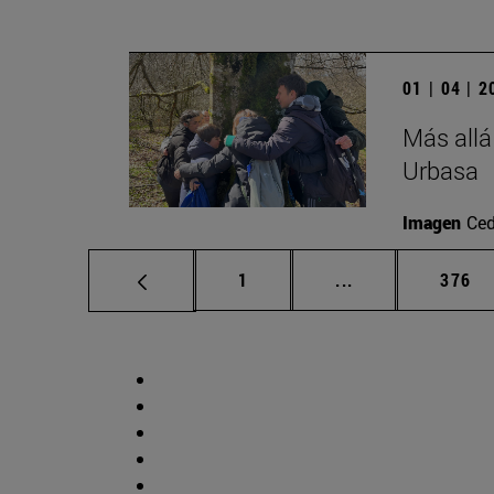
01 | 04 | 
Más allá
Urbasa
Imagen
Ced
Página
Páginas intermed
Págin
1
...
376