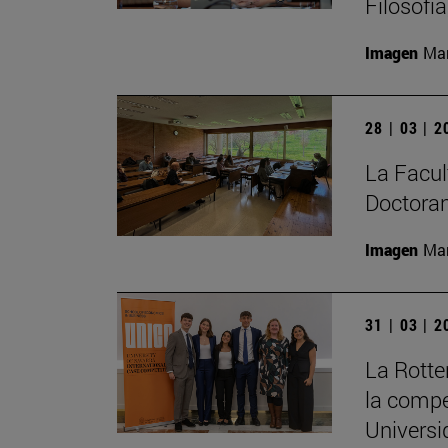
Filosofí
Imagen
Man
28 | 03 | 
La Facult
Doctoran
Imagen
Man
31 | 03 | 
La Rott
la compe
Universi