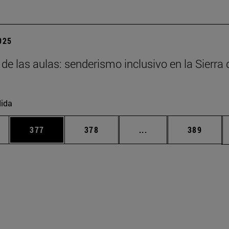
2025
 de las aulas: senderismo inclusivo en la Sierra 
ida
ias Use TAB para desplazarse.
a
Página
Página
Páginas intermedias 
Página
377
378
...
389