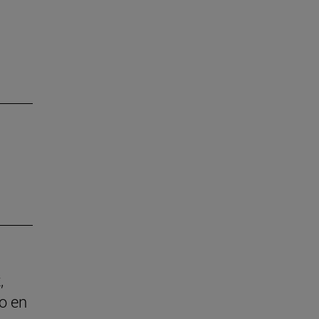
,
o en