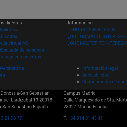
os directos
Información
(abre en nueva ventana)
Biblioteca
TFNO +34 948 42 56 00
(abre en nueva ventana)
Mi correo
¿QUÉ GRADO TE INTERESA?
(abre en nueva ventana)
Aula virtual ADI
¿QUÉ MÁSTER TE INTERESA
(abre en nueva ventana)
Búsqueda de personas
(abre en nueva ventana)
Trabaja con nosotros
versidad de
Información legal
rra
Accesibilidad
Configuración de coo
Donostia-San Sebastián
Campus Madrid
anuel Lardizabal 13 20018
Calle Marquesado de Sta. Marta
a-San Sebastián España
28027 Madrid España
43 21 98 77
T.
+34 914 51 43 41