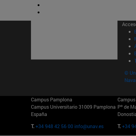
Acces
© Uni
Nava
Campus Pamplona
Campus 
Campus Universitario 31009 Pamplona
Pº de M
España
Donosti
T.
+34 948 42 56 00
info@unav.es
T.
+34 9