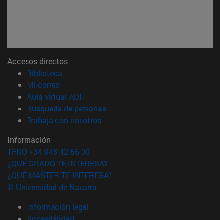
Accesos directos
(abre en nueva ventana)
Biblioteca
(abre en nueva ventana)
Mi correo
(abre en nueva ventana)
Aula virtual ADI
(abre en nueva ventana)
Búsqueda de personas
(abre en nueva ventana)
Trabaja con nosotros
Información
TFNO +34 948 42 56 00
¿QUÉ GRADO TE INTERESA?
¿QUÉ MÁSTER TE INTERESA?
© Universidad de Navarra
Información legal
Accesibilidad