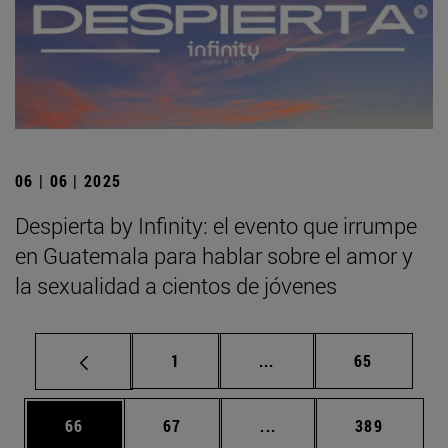
06 | 06 | 2025
Despierta by Infinity: el evento que irrumpe
en Guatemala para hablar sobre el amor y
la sexualidad a cientos de jóvenes
Página
Páginas intermedias Us
Página
1
...
65
Página
Página
Páginas intermedias U
Página
66
67
...
389