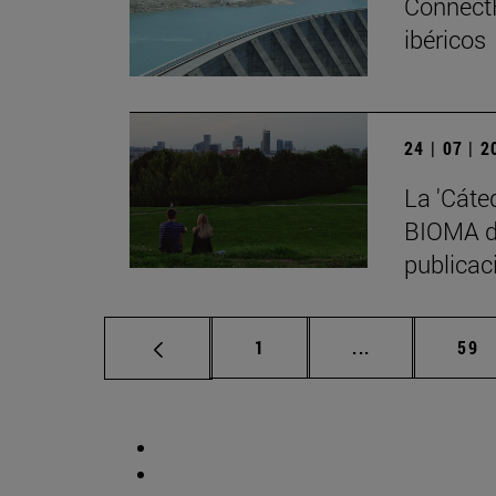
ConnectF
ibéricos
24 | 07 | 
La 'Cáte
BIOMA de
publicaci
Página
Páginas interm
Pág
1
...
59