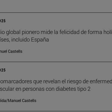
2025
io global pionero mide la felicidad de forma holí
íses, incluido España
uel Castells
2025
iomarcadores que revelan el riesgo de enferme
scular en personas con diabetes tipo 2
ida/Manuel Castells