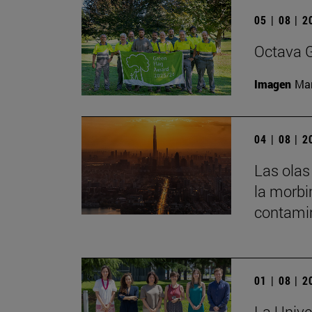
05 | 08 | 
Octava G
Imagen
Man
04 | 08 | 
Las olas
la morbi
contamin
01 | 08 | 
La Unive