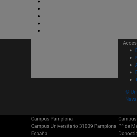
Acces
© Uni
Nava
Campus Pamplona
Campus 
Campus Universitario 31009 Pamplona
Pº de M
España
Donosti