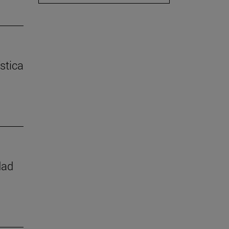
stica
dad