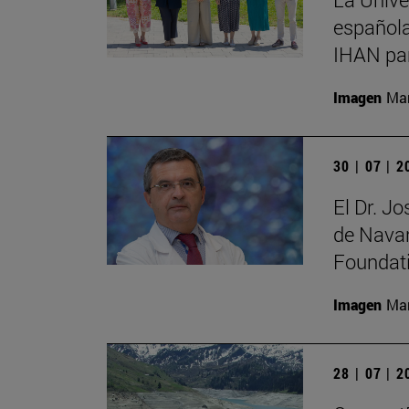
española
IHAN par
Imagen
Man
30 | 07 | 
El Dr. J
de Navar
Foundat
Imagen
Man
28 | 07 | 