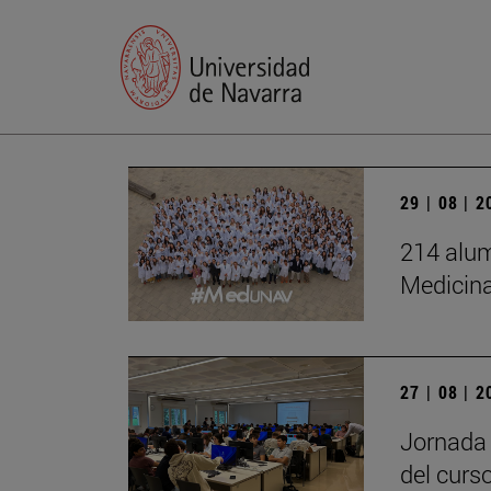
29 | 08 | 
214 alum
Medicin
27 | 08 | 
Jornada 
del curs