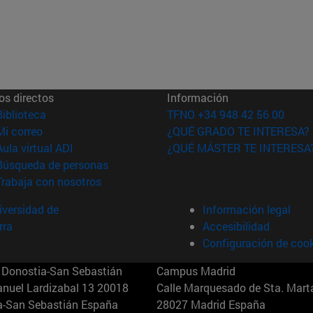
os directos
Información
(abre en nueva ventana)
Biblioteca
TFNO +34 948 42 56 00
(abre en nueva ventana)
Mi correo
¿QUÉ GRADO TE INTERESA?
(abre en nueva ventana)
Aula virtual ADI
¿QUÉ MÁSTER TE INTERESA
(abre en nueva ventana)
Búsqueda de personas
(abre en nueva ventana)
Trabaja con nosotros
versidad de
Información legal
rra
Accesibilidad
Configuración de coo
Donostia-San Sebastián
Campus Madrid
anuel Lardizabal 13 20018
Calle Marquesado de Sta. Marta
a-San Sebastián España
28027 Madrid España