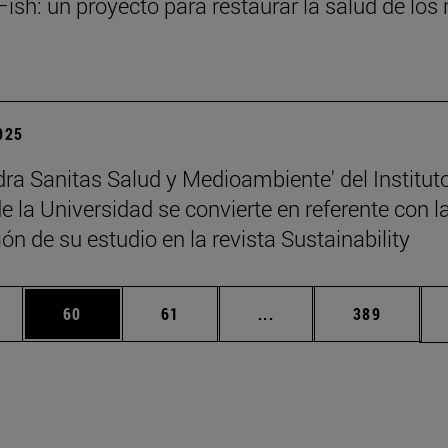
ish: un proyecto para restaurar la salud de los 
2025
dra Sanitas Salud y Medioambiente' del Institut
 la Universidad se convierte en referente con l
ón de su estudio en la revista Sustainability
edias Use TAB para desplazarse.
ina
Página
Página
Páginas intermedias Us
Página
60
61
...
389