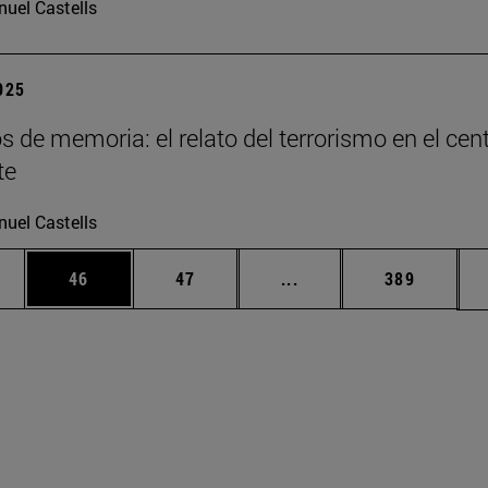
uel Castells
2025
os de memoria: el relato del terrorismo en el cen
te
uel Castells
edias Use TAB para desplazarse.
ina
Página
Página
Páginas intermedias Us
Página
46
47
...
389