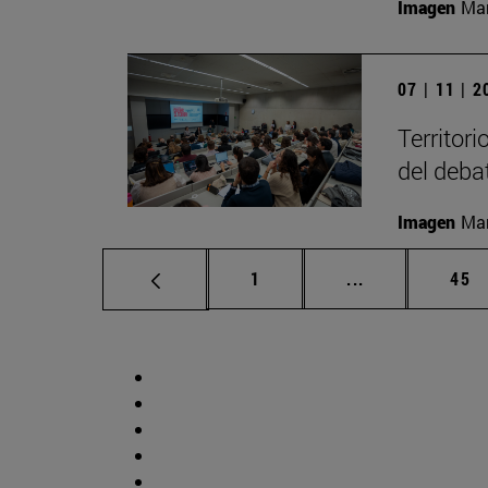
Imagen
Man
07 | 11 | 
Territori
del deba
Imagen
Man
Página
Páginas interm
Pág
1
...
45