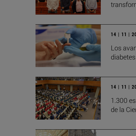
transfor
14 | 11 | 
Los avan
diabetes 
14 | 11 | 
1.300 es
de la Ci