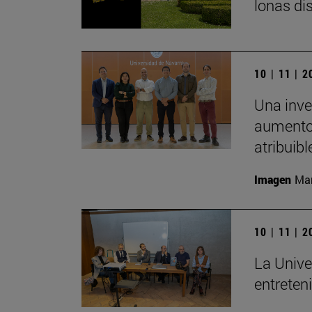
lonas di
10 | 11 | 
Una inve
aumento 
atribuibl
Imagen
Man
10 | 11 | 
La Unive
entreten