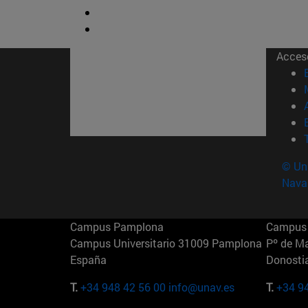
Acces
© Uni
Nava
Campus Pamplona
Campus 
Campus Universitario 31009 Pamplona
Pº de M
España
Donosti
T.
+34 948 42 56 00
info@unav.es
T.
+34 9