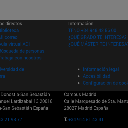
os directos
Información
(abre en nueva ventana)
Biblioteca
TFNO +34 948 42 56 00
(abre en nueva ventana)
Mi correo
¿QUÉ GRADO TE INTERESA?
(abre en nueva ventana)
Aula virtual ADI
¿QUÉ MÁSTER TE INTERESA
(abre en nueva ventana)
Búsqueda de personas
(abre en nueva ventana)
Trabaja con nosotros
versidad de
Información legal
rra
Accesibilidad
Configuración de coo
Donostia-San Sebastián
Campus Madrid
anuel Lardizabal 13 20018
Calle Marquesado de Sta. Marta
a-San Sebastián España
28027 Madrid España
43 21 98 77
T.
+34 914 51 43 41