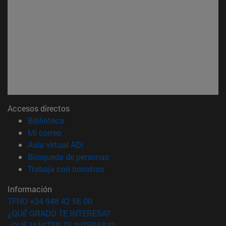
Accesos directos
(abre en nueva ventana)
Biblioteca
(abre en nueva ventana)
Mi correo
(abre en nueva ventana)
Aula virtual ADI
(abre en nueva ventana)
Búsqueda de personas
(abre en nueva ventana)
Trabaja con nosotros
Información
TFNO +34 948 42 56 00
¿QUÉ GRADO TE INTERESA?
¿QUÉ MÁSTER TE INTERESA?