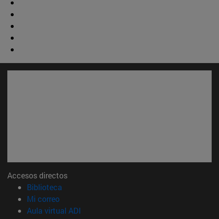
Accesos directos
(abre en nueva ventana)
Biblioteca
(abre en nueva ventana)
Mi correo
(abre en nueva ventana)
Aula virtual ADI