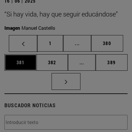
16 | 06 | 2025
“Si hay vida, hay que seguir educándose”
Imagen
Manuel Castells
Página
Páginas intermedias Us
Página
1
...
380
Página
Página
Páginas intermedias 
Página
381
382
...
389
BUSCADOR NOTICIAS