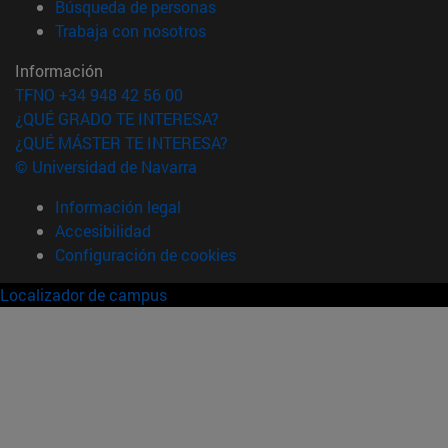
(abre en nueva ventana)
Búsqueda de personas
(abre en nueva ventana)
Trabaja con nosotros
Información
TFNO +34 948 42 56 00
¿QUÉ GRADO TE INTERESA?
¿QUÉ MÁSTER TE INTERESA?
© Universidad de Navarra
Información legal
Accesibilidad
Configuración de cookies
Localizador de campus