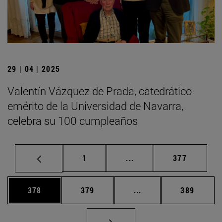
29 | 04 | 2025
Valentín Vázquez de Prada, catedrático
emérito de la Universidad de Navarra,
celebra su 100 cumpleaños
Página
Páginas intermedias Us
Página
1
...
377
Página
Página
Páginas intermedias 
Página
378
379
...
389