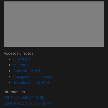
Accesos directos
(abre en nueva ventana)
Biblioteca
(abre en nueva ventana)
Mi correo
(abre en nueva ventana)
Aula virtual ADI
(abre en nueva ventana)
Búsqueda de personas
(abre en nueva ventana)
Trabaja con nosotros
Información
TFNO +34 948 42 56 00
¿QUÉ GRADO TE INTERESA?