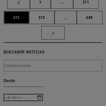
Página
Páginas intermedias Us
Página
1
...
371
Página
Página
Páginas intermedias 
Página
372
373
...
389
BUSCADOR NOTICIAS
Desde