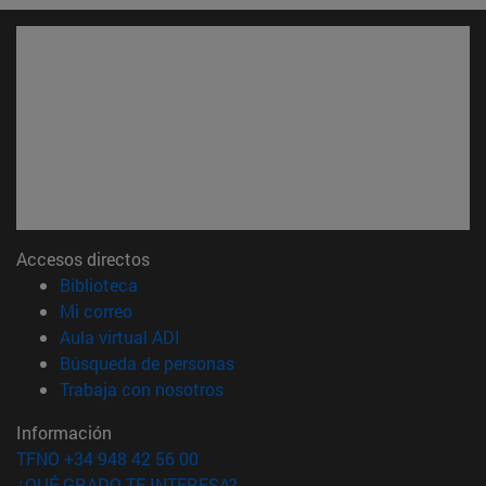
Accesos directos
(abre en nueva ventana)
Biblioteca
(abre en nueva ventana)
Mi correo
(abre en nueva ventana)
Aula virtual ADI
(abre en nueva ventana)
Búsqueda de personas
(abre en nueva ventana)
Trabaja con nosotros
Información
TFNO +34 948 42 56 00
¿QUÉ GRADO TE INTERESA?