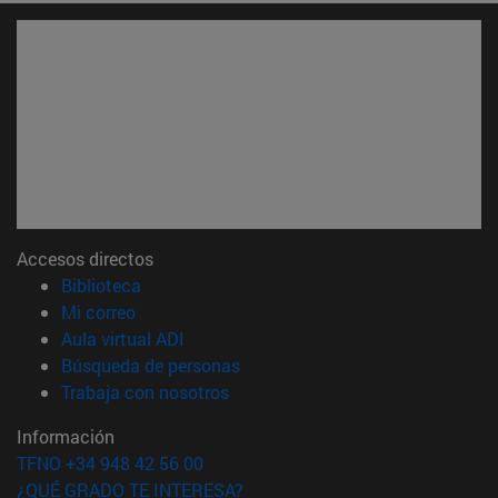
Accesos directos
(abre en nueva ventana)
Biblioteca
(abre en nueva ventana)
Mi correo
(abre en nueva ventana)
Aula virtual ADI
(abre en nueva ventana)
Búsqueda de personas
(abre en nueva ventana)
Trabaja con nosotros
Información
TFNO +34 948 42 56 00
¿QUÉ GRADO TE INTERESA?