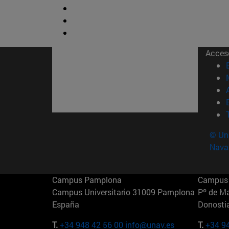
Acces
© Uni
Nava
Campus Pamplona
Campus 
Campus Universitario 31009 Pamplona
Pº de M
España
Donosti
T.
+34 948 42 56 00
info@unav.es
T.
+34 9