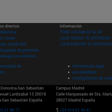
os directos
Información
(abre en nueva ventana)
Biblioteca
TFNO +34 948 42 56 00
(abre en nueva ventana)
Mi correo
¿QUÉ GRADO TE INTERESA?
(abre en nueva ventana)
Aula virtual ADI
¿QUÉ MÁSTER TE INTERESA
(abre en nueva ventana)
Búsqueda de personas
(abre en nueva ventana)
Trabaja con nosotros
versidad de
Información legal
rra
Accesibilidad
Configuración de coo
Donostia-San Sebastián
Campus Madrid
anuel Lardizabal 13 20018
Calle Marquesado de Sta. Marta
a-San Sebastián España
28027 Madrid España
43 21 98 77
T.
+34 914 51 43 41