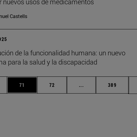
ir nuevos usos de medicamentos
uel Castells
2025
ución de la funcionalidad humana: un nuevo
a para la salud y la discapacidad
edias Use TAB para desplazarse.
ina
Página
Página
Páginas intermedias Us
Página
71
72
...
389