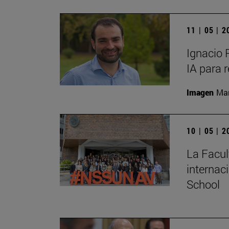
11 | 05 | 
Ignacio 
IA para 
Imagen
Man
10 | 05 | 
La Facul
internac
School