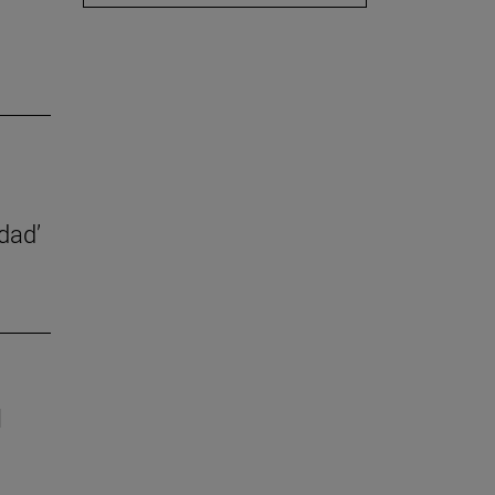
dad’
l