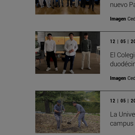
nuevo P
Imagen
Ced
12 | 05 | 
El Coleg
duodécim
Imagen
Ced
12 | 05 | 
La Univer
campus c