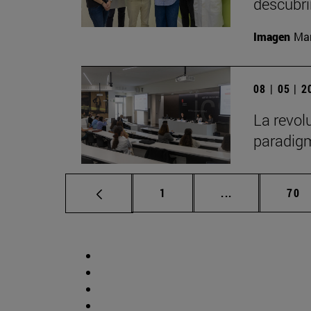
descubr
Imagen
Man
08 | 05 | 
La revol
paradigm
Página
Páginas interm
Pág
1
...
70