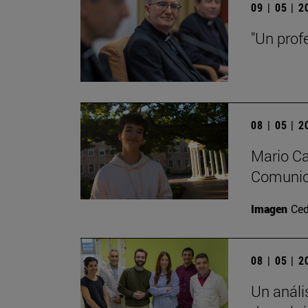
09 | 05 | 
"Un prof
08 | 05 | 
Mario Ca
Comunica
Imagen
Ced
08 | 05 | 
Un análi