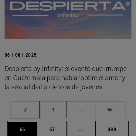
06 | 06 | 2025
Despierta by Infinity: el evento que irrumpe
en Guatemala para hablar sobre el amor y
la sexualidad a cientos de jóvenes
Página
Páginas intermedias Us
Página
1
...
65
Página
Página
Páginas intermedias U
Página
66
67
...
389