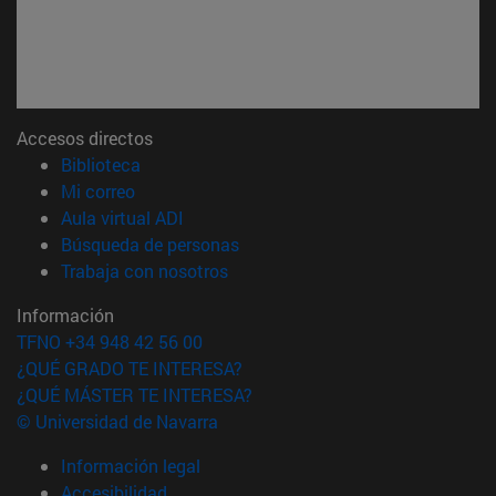
Accesos directos
(abre en nueva ventana)
Biblioteca
(abre en nueva ventana)
Mi correo
(abre en nueva ventana)
Aula virtual ADI
(abre en nueva ventana)
Búsqueda de personas
(abre en nueva ventana)
Trabaja con nosotros
Información
TFNO +34 948 42 56 00
¿QUÉ GRADO TE INTERESA?
¿QUÉ MÁSTER TE INTERESA?
© Universidad de Navarra
Información legal
Accesibilidad