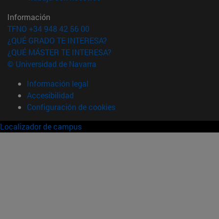
Información
TFNO +34 948 42 56 00
¿QUÉ GRADO TE INTERESA?
¿QUÉ MÁSTER TE INTERESA?
© Universidad de Navarra
Información legal
Accesibilidad
Configuración de cookies
Localizador de campus