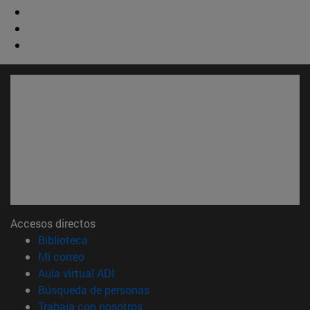
Accesos directos
(abre en nueva ventana)
Biblioteca
(abre en nueva ventana)
Mi correo
(abre en nueva ventana)
Aula virtual ADI
(abre en nueva ventana)
Búsqueda de personas
(abre en nueva ventana)
Trabaja con nosotros