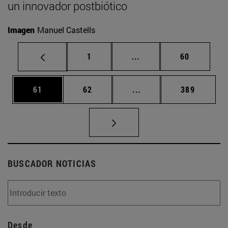
un innovador postbiótico
Imagen
Manuel Castells
Página
Páginas intermedias Us
Página
1
...
60
Página
Página
Páginas intermedias U
Página
61
62
...
389
BUSCADOR NOTICIAS
Desde