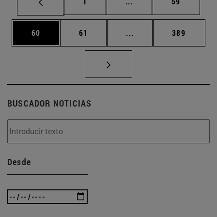
Página
Páginas intermedias Us
Página
1
...
59
Página
Página
Páginas intermedias U
Página
60
61
...
389
BUSCADOR NOTICIAS
Desde