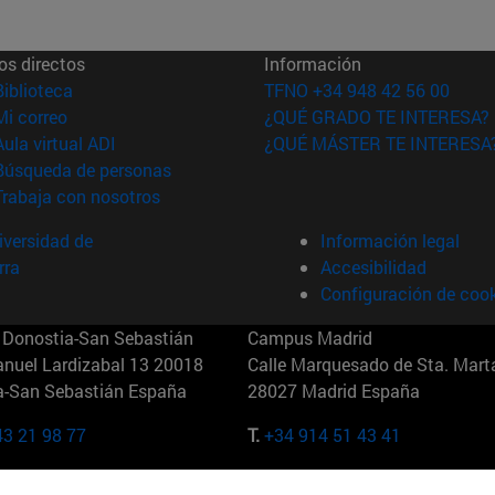
os directos
Información
(abre en nueva ventana)
Biblioteca
TFNO +34 948 42 56 00
(abre en nueva ventana)
Mi correo
¿QUÉ GRADO TE INTERESA?
(abre en nueva ventana)
Aula virtual ADI
¿QUÉ MÁSTER TE INTERESA
(abre en nueva ventana)
Búsqueda de personas
(abre en nueva ventana)
Trabaja con nosotros
versidad de
Información legal
rra
Accesibilidad
Configuración de coo
Donostia-San Sebastián
Campus Madrid
anuel Lardizabal 13 20018
Calle Marquesado de Sta. Marta
a-San Sebastián España
28027 Madrid España
43 21 98 77
T.
+34 914 51 43 41
Nueva York (IESE)
Campus Munich (IESE)