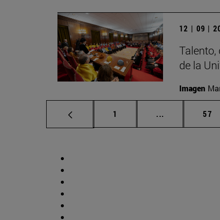
12 | 09 | 
Talento,
de la Un
Imagen
Man
Página
Páginas interm
Pág
1
...
57