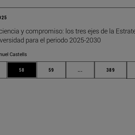
2025
 ciencia y compromiso: los tres ejes de la Estrat
iversidad para el periodo 2025-2030
uel Castells
edias Use TAB para desplazarse.
ina
Página
Página
Páginas intermedias Us
Página
58
59
...
389