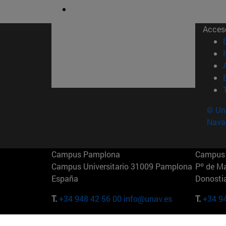
Acces
© Uni
Nava
Campus Pamplona
Campus 
Campus Universitario 31009 Pamplona
Pº de M
España
Donosti
T.
+34 948 42 56 00
info@unav.es
T.
+34 9
Campus Madrid (IESE)
Campus 