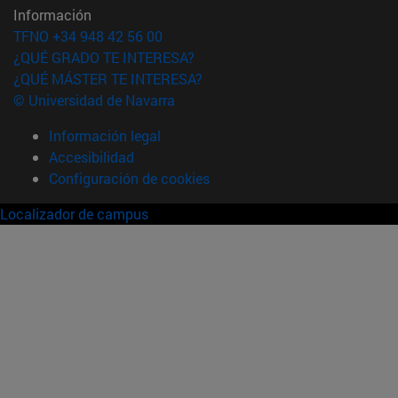
Información
TFNO +34 948 42 56 00
¿QUÉ GRADO TE INTERESA?
¿QUÉ MÁSTER TE INTERESA?
© Universidad de Navarra
Información legal
Accesibilidad
Configuración de cookies
Localizador de campus