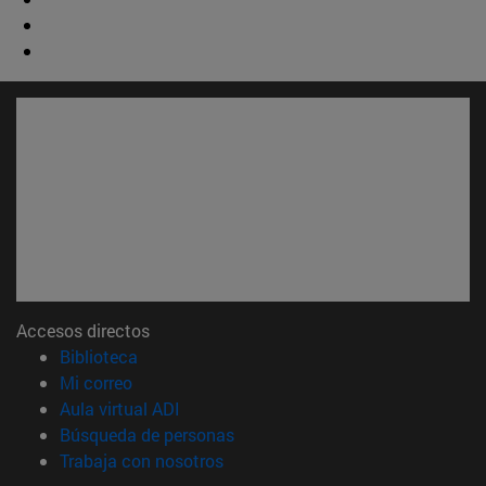
Accesos directos
(abre en nueva ventana)
Biblioteca
(abre en nueva ventana)
Mi correo
(abre en nueva ventana)
Aula virtual ADI
(abre en nueva ventana)
Búsqueda de personas
(abre en nueva ventana)
Trabaja con nosotros