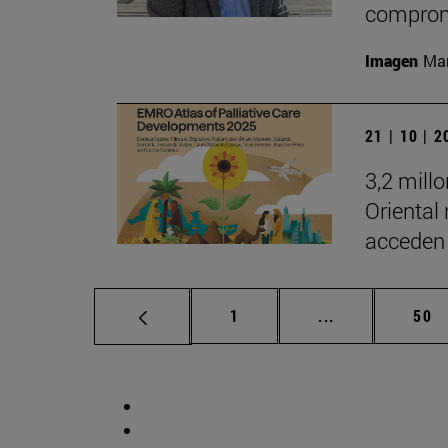
comprom
Imagen
Man
21 | 10 | 
3,2 mill
Oriental
acceden 
Página
Páginas interm
Pág
1
...
50