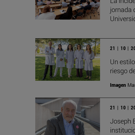
La incide
jornada 
Univers
21 | 10 | 
Un estil
riesgo d
Imagen
Man
21 | 10 | 
Joseph E.
instituc