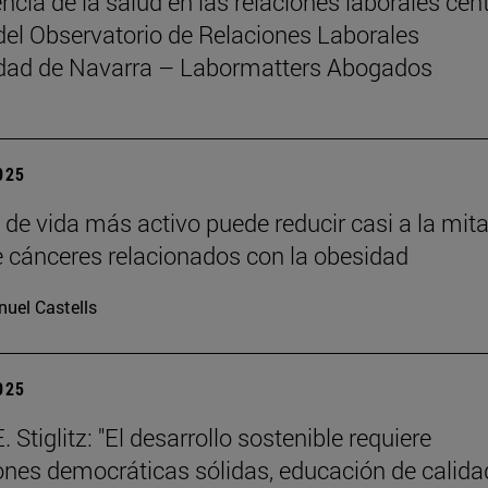
ncia de la salud en las relaciones laborales cent
del Observatorio de Relaciones Laborales
idad de Navarra – Labormatters Abogados
2025
o de vida más activo puede reducir casi a la mita
e cánceres relacionados con la obesidad
uel Castells
2025
 Stiglitz: "El desarrollo sostenible requiere
iones democráticas sólidas, educación de calida