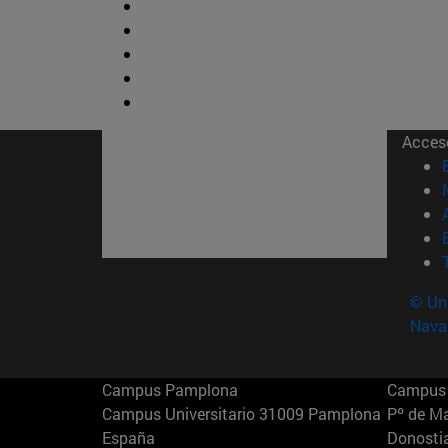
Acces
© Uni
Nava
Campus Pamplona
Campus 
Campus Universitario 31009 Pamplona
Pº de M
España
Donosti