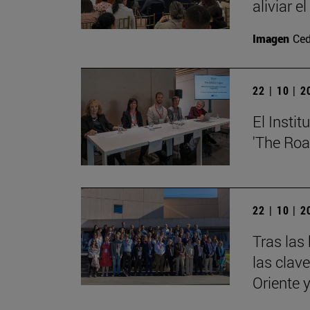
aliviar e
Imagen
Ced
22 | 10 | 
El Insti
'The Roa
22 | 10 | 
Tras las
las clav
Oriente 