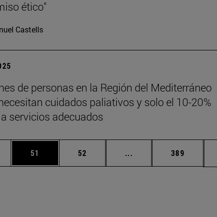
iso ético"
uel Castells
2025
ones de personas en la Región del Mediterráneo
 necesitan cuidados paliativos y solo el 10-20%
a servicios adecuados
edias Use TAB para desplazarse.
ina
Página
Página
Páginas intermedias Us
Página
51
52
...
389