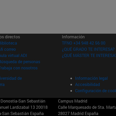
os directos
Información
(abre en nueva ventana)
Biblioteca
TFNO +34 948 42 56 00
(abre en nueva ventana)
Mi correo
¿QUÉ GRADO TE INTERESA?
(abre en nueva ventana)
Aula virtual ADI
¿QUÉ MÁSTER TE INTERESA
(abre en nueva ventana)
Búsqueda de personas
(abre en nueva ventana)
Trabaja con nosotros
versidad de
Información legal
rra
Accesibilidad
Configuración de coo
Donostia-San Sebastián
Campus Madrid
anuel Lardizabal 13 20018
Calle Marquesado de Sta. Marta
a-San Sebastián España
28027 Madrid España