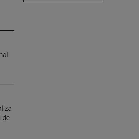
nal
aliza
l de