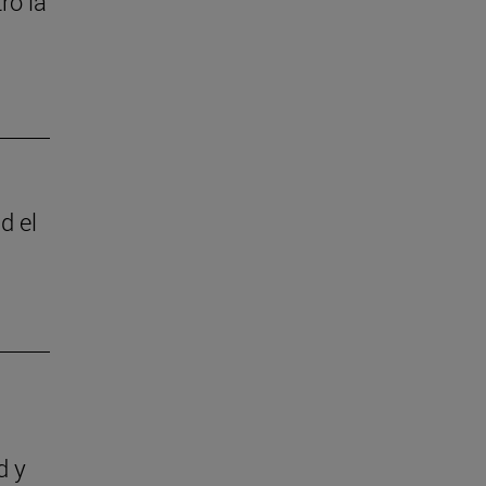
ró la
d el
d y