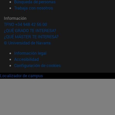
(abre en nueva ventana)
Búsqueda de personas
(abre en nueva ventana)
Trabaja con nosotros
Información
TFNO +34 948 42 56 00
¿QUÉ GRADO TE INTERESA?
¿QUÉ MÁSTER TE INTERESA?
© Universidad de Navarra
Información legal
Accesibilidad
Configuración de cookies
Localizador de campus