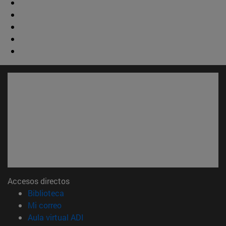
Accesos directos
(abre en nueva ventana)
Biblioteca
(abre en nueva ventana)
Mi correo
(abre en nueva ventana)
Aula virtual ADI