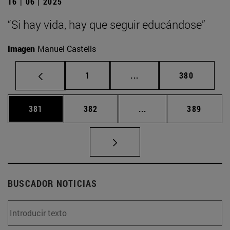
16 | 06 | 2025
“Si hay vida, hay que seguir educándose”
Imagen
Manuel Castells
Página
Páginas intermedias Us
Página
1
...
380
Página
Página
Páginas intermedias 
Página
381
382
...
389
BUSCADOR NOTICIAS