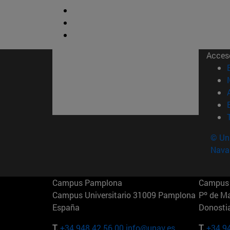
Acces
© Uni
Nava
Campus Pamplona
Campus 
Campus Universitario 31009 Pamplona
Pº de M
España
Donosti
T.
+34 948 42 56 00
info@unav.es
T.
+34 9