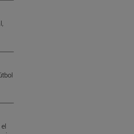
l,
útbol
 el