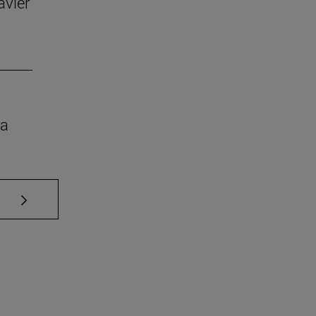
avier
ra
Use TAB para desplazarse.