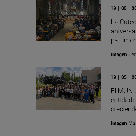
19 | 05 | 
La Cáted
aniversa
patrimon
Imagen
Ced
19 | 05 | 
El MUN c
entidades
creciend
Imagen
Man