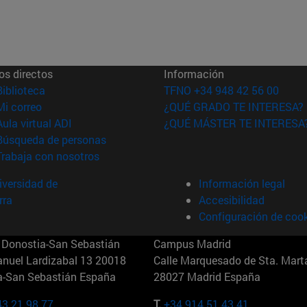
os directos
Información
(abre en nueva ventana)
Biblioteca
TFNO +34 948 42 56 00
(abre en nueva ventana)
Mi correo
¿QUÉ GRADO TE INTERESA?
(abre en nueva ventana)
Aula virtual ADI
¿QUÉ MÁSTER TE INTERESA
(abre en nueva ventana)
Búsqueda de personas
(abre en nueva ventana)
Trabaja con nosotros
versidad de
Información legal
rra
Accesibilidad
Configuración de coo
Donostia-San Sebastián
Campus Madrid
anuel Lardizabal 13 20018
Calle Marquesado de Sta. Marta
a-San Sebastián España
28027 Madrid España
43 21 98 77
T.
+34 914 51 43 41