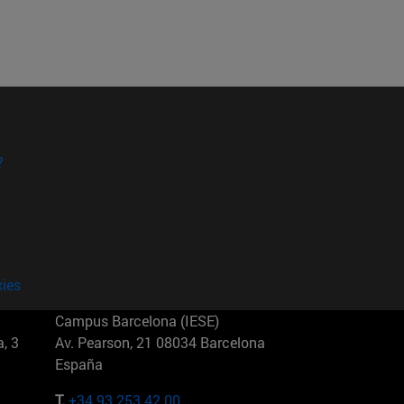
?
kies
Campus Barcelona (IESE)
, 3
Av. Pearson, 21 08034 Barcelona
España
T.
+34 93 253 42 00