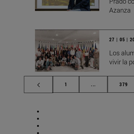
Prado co
Azanza
27 | 05 | 
Los alum
vivir la 
Página
Páginas intermed
Págin
1
...
379