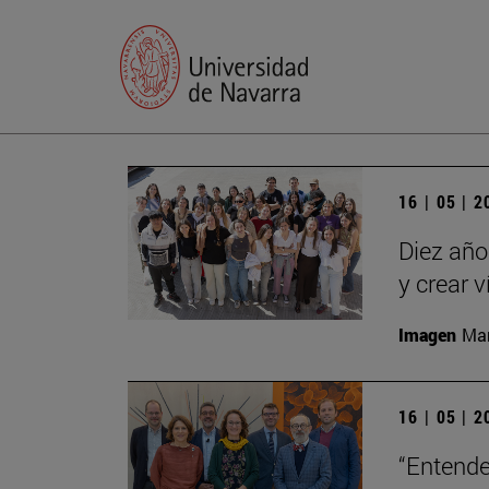
16 | 05 | 
Diez año
y crear 
Imagen
Man
16 | 05 | 
“Entende