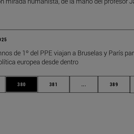
n mirada humanista, de la mano del profesor J
2025
nos de 1º del PPE viajan a Bruselas y París pa
política europea desde dentro
ias Use TAB para desplazarse.
a
Página
Página
Páginas intermedias 
Página
380
381
...
389