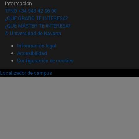
Información
TFNO +34 948 42 56 00
¿QUÉ GRADO TE INTERESA?
¿QUÉ MÁSTER TE INTERESA?
© Universidad de Navarra
Información legal
Accesibilidad
Configuración de cookies
Localizador de campus