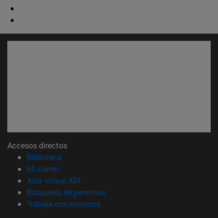
Accesos directos
(abre en nueva ventana)
Biblioteca
(abre en nueva ventana)
Mi correo
(abre en nueva ventana)
Aula virtual ADI
(abre en nueva ventana)
Búsqueda de personas
(abre en nueva ventana)
Trabaja con nosotros