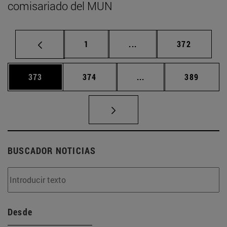
comisariado del MUN
Página
Páginas intermedias Us
Página
1
...
372
Página
Página
Páginas intermedias 
Página
373
374
...
389
BUSCADOR NOTICIAS
Desde