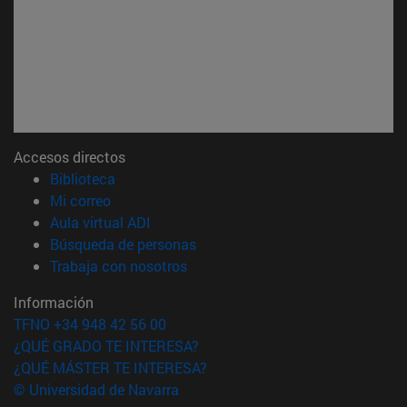
Accesos directos
(abre en nueva ventana)
Biblioteca
(abre en nueva ventana)
Mi correo
(abre en nueva ventana)
Aula virtual ADI
(abre en nueva ventana)
Búsqueda de personas
(abre en nueva ventana)
Trabaja con nosotros
Información
TFNO +34 948 42 56 00
¿QUÉ GRADO TE INTERESA?
¿QUÉ MÁSTER TE INTERESA?
© Universidad de Navarra