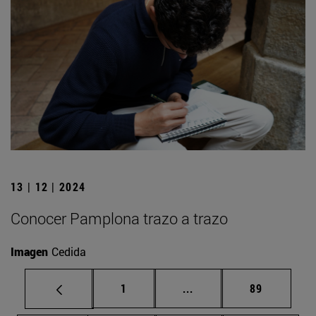
13 | 12 | 2024
Conocer Pamplona trazo a trazo
Imagen
Cedida
Página
Páginas intermedias Us
Página
1
...
89