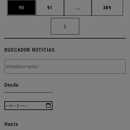
Página
Página
Páginas intermedias U
Página
90
91
...
389
BUSCADOR NOTICIAS
Desde
Hasta