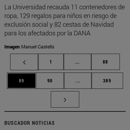
La Universidad recauda 11 contenedores de
ropa, 129 regalos para niños en riesgo de
exclusión social y 82 cestas de Navidad
para los afectados por la DANA
Imagen
Manuel Castells
Página
Páginas intermedias Us
Página
1
...
88
Página
Página
Páginas intermedias U
Página
89
90
...
389
BUSCADOR NOTICIAS