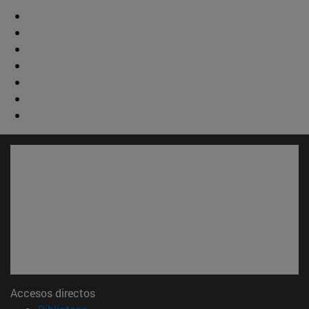
Accesos directos
(abre en nueva ventana)