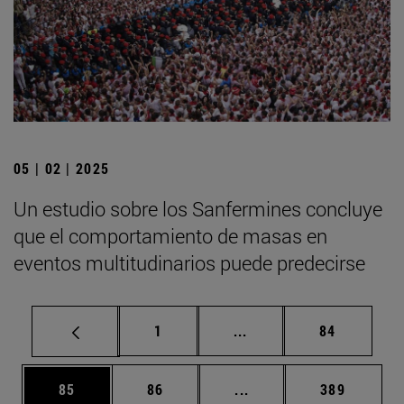
05 | 02 | 2025
Un estudio sobre los Sanfermines concluye
que el comportamiento de masas en
eventos multitudinarios puede predecirse
Página
Páginas intermedias Us
Página
1
...
84
Página
Página
Páginas intermedias U
Página
85
86
...
389