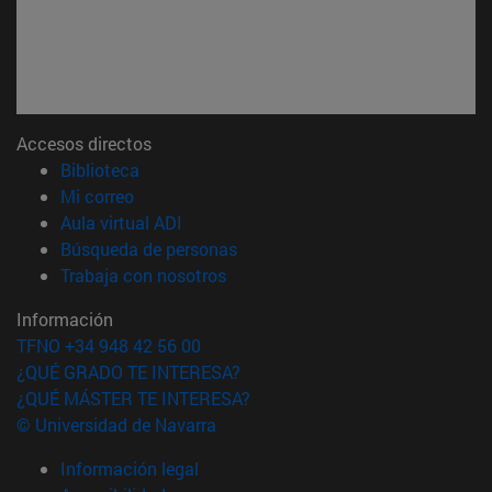
Accesos directos
(abre en nueva ventana)
Biblioteca
(abre en nueva ventana)
Mi correo
(abre en nueva ventana)
Aula virtual ADI
(abre en nueva ventana)
Búsqueda de personas
(abre en nueva ventana)
Trabaja con nosotros
Información
TFNO +34 948 42 56 00
¿QUÉ GRADO TE INTERESA?
¿QUÉ MÁSTER TE INTERESA?
© Universidad de Navarra
Información legal