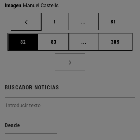
Imagen
Manuel Castells
Página
Páginas intermedias Us
Página
1
...
81
Página
Página
Páginas intermedias U
Página
82
83
...
389
BUSCADOR NOTICIAS
Desde