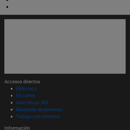
Accesos directos
(abre en nueva ventana)
Biblioteca
(abre en nueva ventana)
Mi correo
(abre en nueva ventana)
Aula virtual ADI
(abre en nueva ventana)
Búsqueda de personas
(abre en nueva ventana)
Trabaja con nosotros
Información