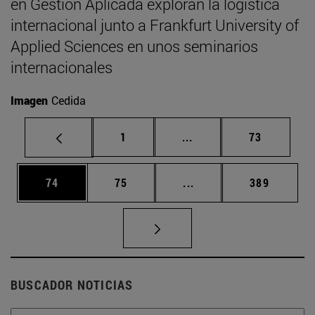
en Gestión Aplicada exploran la logística
internacional junto a Frankfurt University of
Applied Sciences en unos seminarios
internacionales
Imagen
Cedida
Página
Páginas intermedias Us
Página
1
...
73
Página
Página
Páginas intermedias U
Página
74
75
...
389
BUSCADOR NOTICIAS