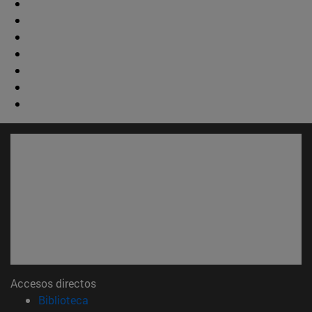
Accesos directos
(abre en nueva ventana)
Biblioteca