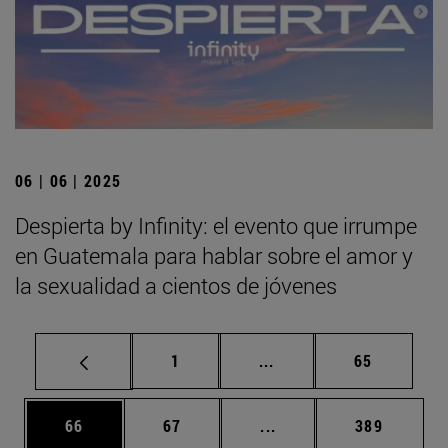
06 | 06 | 2025
Despierta by Infinity: el evento que irrumpe
en Guatemala para hablar sobre el amor y
la sexualidad a cientos de jóvenes
Página
Páginas intermedias Us
Página
1
...
65
Página
Página
Páginas intermedias U
Página
66
67
...
389