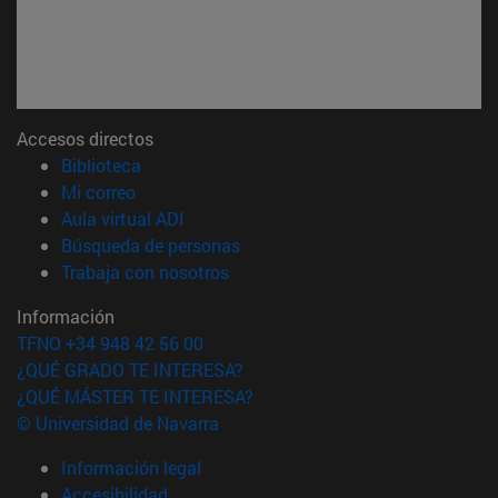
Accesos directos
(abre en nueva ventana)
Biblioteca
(abre en nueva ventana)
Mi correo
(abre en nueva ventana)
Aula virtual ADI
(abre en nueva ventana)
Búsqueda de personas
(abre en nueva ventana)
Trabaja con nosotros
Información
TFNO +34 948 42 56 00
¿QUÉ GRADO TE INTERESA?
¿QUÉ MÁSTER TE INTERESA?
© Universidad de Navarra
Información legal
Accesibilidad