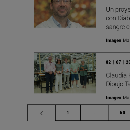
Un proye
con Diabe
sangre c
Imagen
Man
02 | 07 | 
Claudia 
Dibujo T
Imagen
Man
Página
Páginas interm
Pág
1
...
60