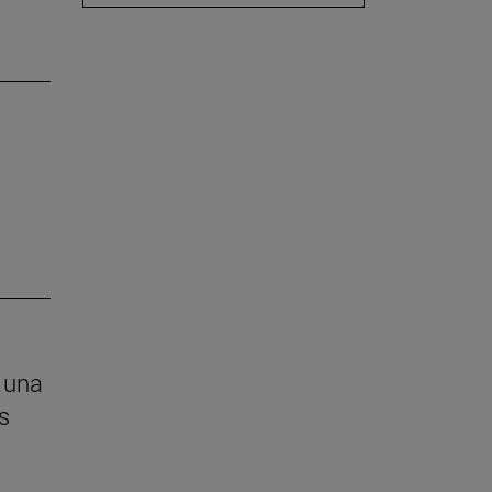
 una
s