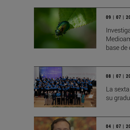
09 | 07 | 
Investig
Medioamb
base de 
08 | 07 | 
La sexta
su gradu
04 | 07 | 