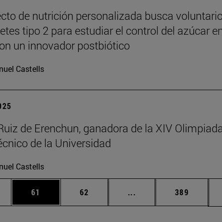
cto de nutrición personalizada busca voluntari
tes tipo 2 para estudiar el control del azúcar e
on un innovador postbiótico
uel Castells
2025
Ruiz de Erenchun, ganadora de la XIV Olimpiad
écnico de la Universidad
uel Castells
edias Use TAB para desplazarse.
ina
Página
Página
Páginas intermedias Us
Página
61
62
...
389