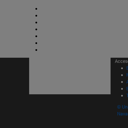
Acces
© Uni
Nava