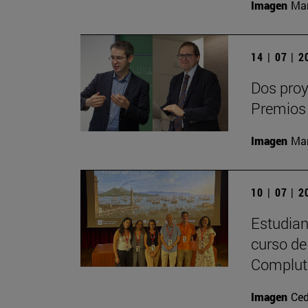
Imagen
Man
14 | 07 | 
Dos proy
Premios
Imagen
Man
10 | 07 | 
Estudiant
curso de 
Complute
Imagen
Ced