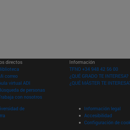
os directos
Información
(abre en nueva ventana)
Biblioteca
TFNO +34 948 42 56 00
(abre en nueva ventana)
Mi correo
¿QUÉ GRADO TE INTERESA?
(abre en nueva ventana)
Aula virtual ADI
¿QUÉ MÁSTER TE INTERESA
(abre en nueva ventana)
Búsqueda de personas
(abre en nueva ventana)
Trabaja con nosotros
versidad de
Información legal
rra
Accesibilidad
Configuración de coo