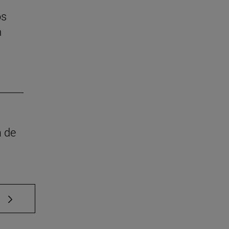
os
n
a de
e TAB para desplazarse.