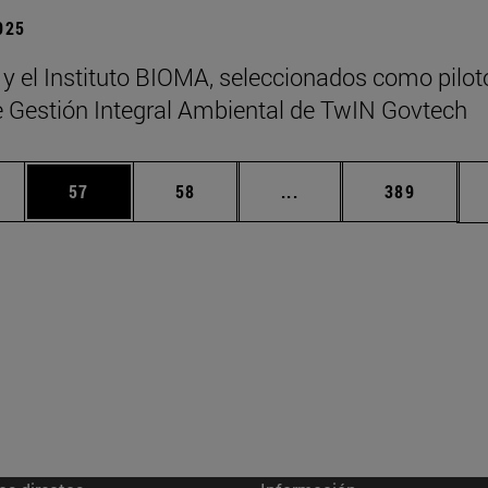
2025
 y el Instituto BIOMA, seleccionados como pilot
de Gestión Integral Ambiental de TwIN Govtech
edias Use TAB para desplazarse.
ina
Página
Página
Páginas intermedias Us
Página
57
58
...
389