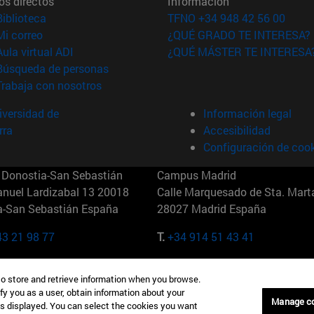
os directos
Información
(abre en nueva ventana)
Biblioteca
TFNO +34 948 42 56 00
(abre en nueva ventana)
Mi correo
¿QUÉ GRADO TE INTERESA?
(abre en nueva ventana)
Aula virtual ADI
¿QUÉ MÁSTER TE INTERESA
(abre en nueva ventana)
Búsqueda de personas
(abre en nueva ventana)
Trabaja con nosotros
versidad de
Información legal
rra
Accesibilidad
Configuración de coo
Donostia-San Sebastián
Campus Madrid
anuel Lardizabal 13 20018
Calle Marquesado de Sta. Marta
a-San Sebastián España
28027 Madrid España
43 21 98 77
T.
+34 914 51 43 41
Nueva York (IESE)
Campus Munich (IESE)
to store and retrieve information when you browse.
7th St 10019-2201 Nueva York
Maria-Theresia-Straße 15 8167
fy you as a user, obtain information about your
Múnich Alemania
Manage c
is displayed. You can select the cookies you want