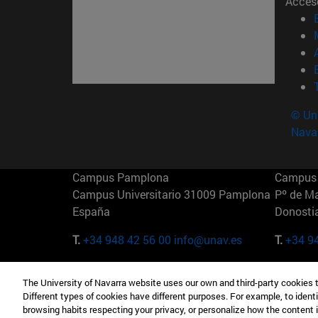
Acces
© Uni
Nava
Campus Pamplona
Campus 
Campus Universitario 31009 Pamplona
Pº de M
España
Donosti
T.
+34 948 42 56 00
info@unav.es
T.
+34 9
Campus Madrid (IESE)
Campus 
The University of Navarra website uses our own and third-party cookies 
Camino del Cerro Águila 3 28023
165 W 5
Different types of cookies have different purposes. For example, to identi
Madrid España
EE.UU
browsing habits respecting your privacy, or personalize how the content 