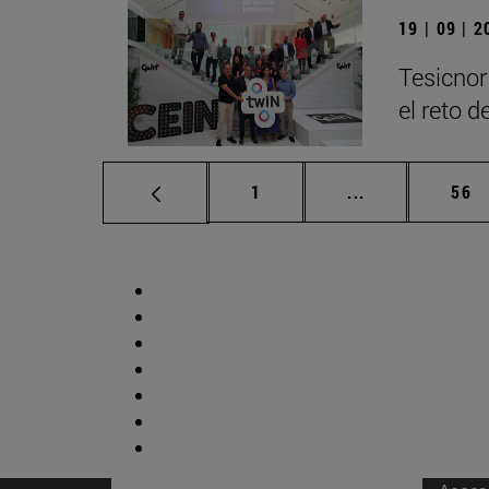
19 | 09 | 
Tesicnor
el reto 
Página
Páginas interm
Pág
1
...
56