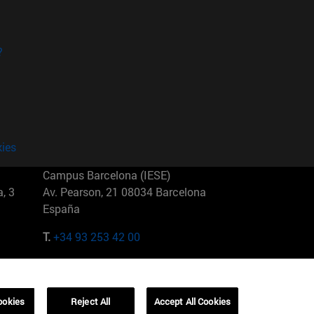
?
kies
Campus Barcelona (IESE)
, 3
Av. Pearson, 21 08034 Barcelona
España
T.
+34 93 253 42 00
Campus Sao Paulo (IESE)
5
Rua Martiniano de Carvalho, 573
01321001 Bela Vista Brasil
ookies
Reject All
Accept All Cookies