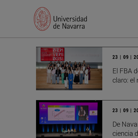
23 | 09 | 
El FBA d
claro: e
23 | 09 | 
De Navar
ciencia d