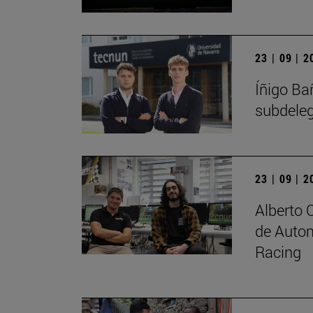
23 | 09 | 
Íñigo Ba
subdele
23 | 09 | 
Alberto 
de Autom
Racing