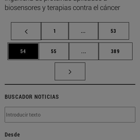
biosensores y terapias contra el cáncer
Página
Páginas intermedias Us
Página
1
...
53
Página
Página
Páginas intermedias U
Página
54
55
...
389
BUSCADOR NOTICIAS
Desde