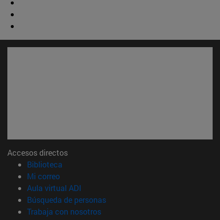
Accesos directos
(abre en nueva ventana)
Biblioteca
(abre en nueva ventana)
Mi correo
(abre en nueva ventana)
Aula virtual ADI
(abre en nueva ventana)
Búsqueda de personas
(abre en nueva ventana)
Trabaja con nosotros