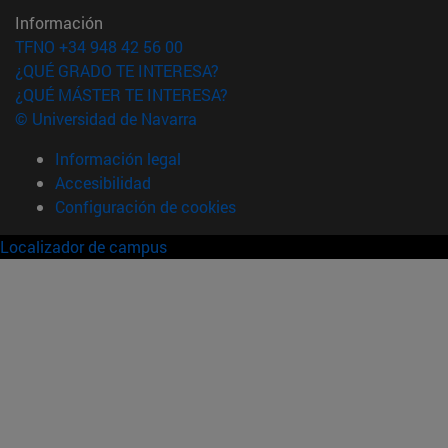
Información
TFNO +34 948 42 56 00
¿QUÉ GRADO TE INTERESA?
¿QUÉ MÁSTER TE INTERESA?
© Universidad de Navarra
Información legal
Accesibilidad
Configuración de cookies
Localizador de campus