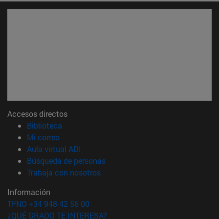
Accesos directos
(abre en nueva ventana)
Biblioteca
(abre en nueva ventana)
Mi correo
(abre en nueva ventana)
Aula virtual ADI
(abre en nueva ventana)
Búsqueda de personas
(abre en nueva ventana)
Trabaja con nosotros
Información
TFNO +34 948 42 56 00
¿QUÉ GRADO TE INTERESA?