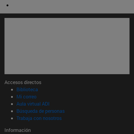
Accesos directos
(abre en nueva ventana)
Biblioteca
(abre en nueva ventana)
Mi correo
(abre en nueva ventana)
Aula virtual ADI
(abre en nueva ventana)
Búsqueda de personas
(abre en nueva ventana)
Trabaja con nosotros
Información