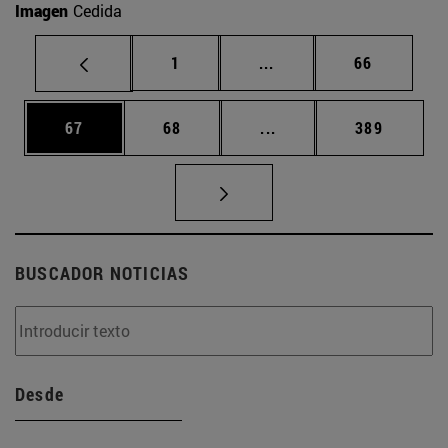
Imagen
Cedida
Página
Páginas intermedias Us
Página
1
...
66
Página
Página
Páginas intermedias U
Página
67
68
...
389
BUSCADOR NOTICIAS
Desde