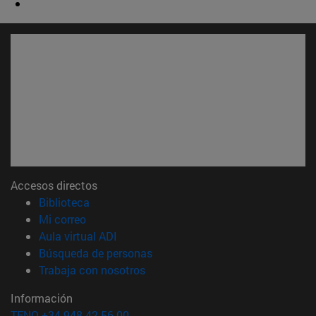
Accesos directos
(abre en nueva ventana)
Biblioteca
(abre en nueva ventana)
Mi correo
(abre en nueva ventana)
Aula virtual ADI
(abre en nueva ventana)
Búsqueda de personas
(abre en nueva ventana)
Trabaja con nosotros
Información
TFNO +34 948 42 56 00