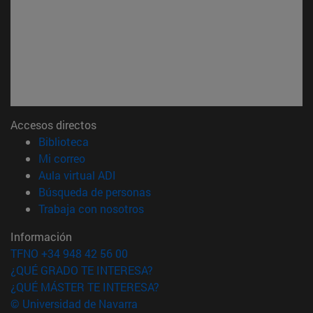
Accesos directos
(abre en nueva ventana)
Biblioteca
(abre en nueva ventana)
Mi correo
(abre en nueva ventana)
Aula virtual ADI
(abre en nueva ventana)
Búsqueda de personas
(abre en nueva ventana)
Trabaja con nosotros
Información
TFNO +34 948 42 56 00
¿QUÉ GRADO TE INTERESA?
¿QUÉ MÁSTER TE INTERESA?
© Universidad de Navarra