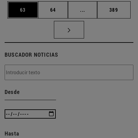
Página
Página
Páginas intermedias U
Página
63
64
...
389
BUSCADOR NOTICIAS
Desde
Hasta