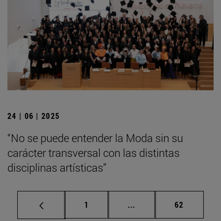
24 | 06 | 2025
“No se puede entender la Moda sin su
carácter transversal con las distintas
disciplinas artísticas”
Página
Páginas intermedias Us
Página
1
...
62