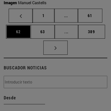
Imagen
Manuel Castells
Página
Páginas intermedias Us
Página
1
...
61
Página
Página
Páginas intermedias U
Página
62
63
...
389
BUSCADOR NOTICIAS
Desde