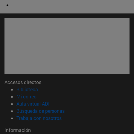
Accesos directos
(abre en nueva ventana)
Biblioteca
(abre en nueva ventana)
Mi correo
(abre en nueva ventana)
Aula virtual ADI
(abre en nueva ventana)
Búsqueda de personas
(abre en nueva ventana)
Trabaja con nosotros
Información