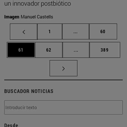
un innovador postbiótico
Imagen
Manuel Castells
Página
Páginas intermedias Us
Página
1
...
60
Página
Página
Páginas intermedias U
Página
61
62
...
389
BUSCADOR NOTICIAS
Desde