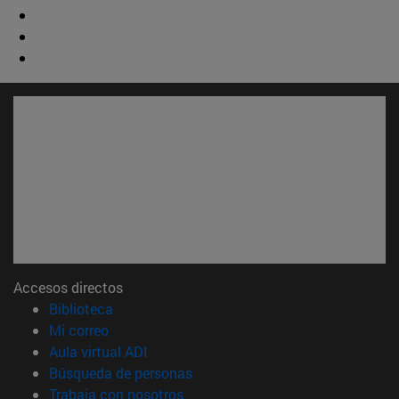
Accesos directos
(abre en nueva ventana)
Biblioteca
(abre en nueva ventana)
Mi correo
(abre en nueva ventana)
Aula virtual ADI
(abre en nueva ventana)
Búsqueda de personas
(abre en nueva ventana)
Trabaja con nosotros