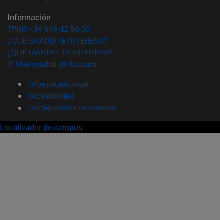
Información
TFNO +34 948 42 56 00
¿QUÉ GRADO TE INTERESA?
¿QUÉ MÁSTER TE INTERESA?
© Universidad de Navarra
Información legal
Accesibilidad
Configuración de cookies
Localizador de campus