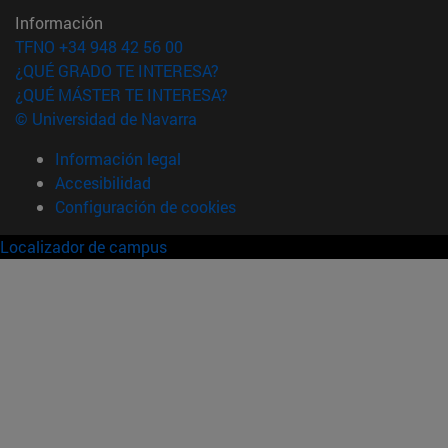
Información
TFNO +34 948 42 56 00
¿QUÉ GRADO TE INTERESA?
¿QUÉ MÁSTER TE INTERESA?
© Universidad de Navarra
Información legal
Accesibilidad
Configuración de cookies
Localizador de campus