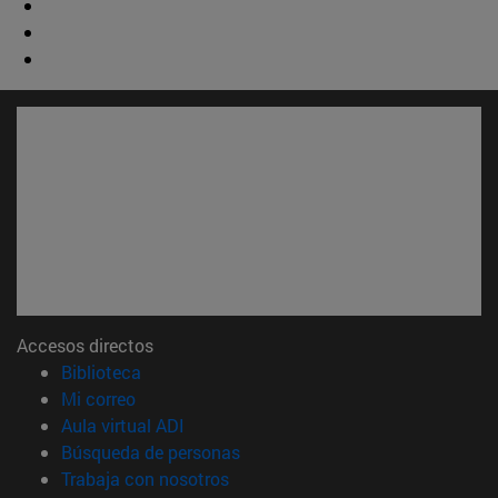
Accesos directos
(abre en nueva ventana)
Biblioteca
(abre en nueva ventana)
Mi correo
(abre en nueva ventana)
Aula virtual ADI
(abre en nueva ventana)
Búsqueda de personas
(abre en nueva ventana)
Trabaja con nosotros