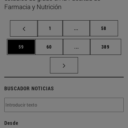
Farmacia y Nutrición
Página
Páginas intermedias Us
Página
1
...
58
Página
Página
Páginas intermedias U
Página
59
60
...
389
BUSCADOR NOTICIAS
Desde