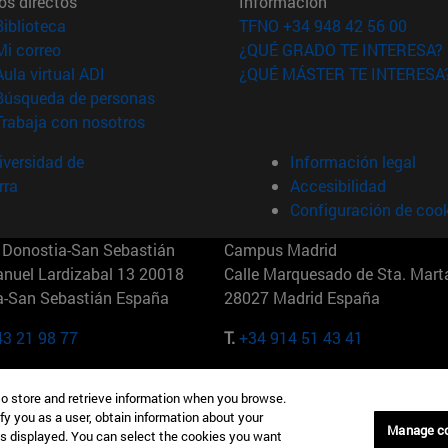
os directos
Información
(abre en nueva ventana)
Biblioteca
TFNO +34 948 42 56 00
(abre en nueva ventana)
Mi correo
¿QUÉ GRADO TE INTERESA?
(abre en nueva ventana)
Aula virtual ADI
¿QUÉ MÁSTER TE INTERESA
(abre en nueva ventana)
Búsqueda de personas
(abre en nueva ventana)
Trabaja con nosotros
versidad de
Información legal
rra
Accesibilidad
Configuración de coo
Donostia-San Sebastián
Campus Madrid
anuel Lardizabal 13 20018
Calle Marquesado de Sta. Marta
a-San Sebastián España
28027 Madrid España
43 21 98 77
T.
+34 914 51 43 41
Nueva York (IESE)
Campus Munich (IESE)
to store and retrieve information when you browse.
7th St 10019-2201 Nueva York
Maria-Theresia-Straße 15 8167
fy you as a user, obtain information about your
Múnich Alemania
Manage c
is displayed. You can select the cookies you want