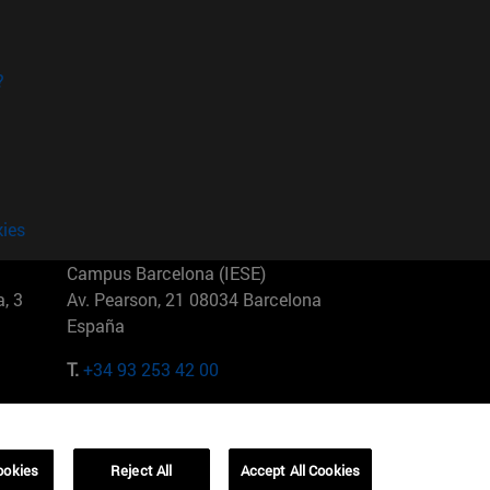
?
kies
Campus Barcelona (IESE)
, 3
Av. Pearson, 21 08034 Barcelona
España
T.
+34 93 253 42 00
Campus Sao Paulo (IESE)
5
Rua Martiniano de Carvalho, 573
01321001 Bela Vista Brasil
ookies
Reject All
Accept All Cookies