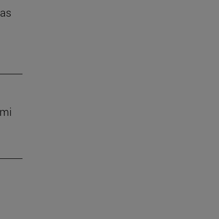
das
 mi