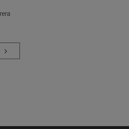
rera
e TAB para desplazarse.