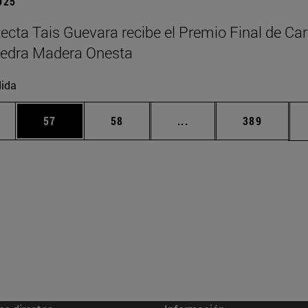
2025
tecta Tais Guevara recibe el Premio Final de Car
tedra Madera Onesta
ida
edias Use TAB para desplazarse.
ina
Página
Página
Páginas intermedias Us
Página
57
58
...
389