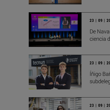
23 | 09 | 
De Navar
ciencia d
23 | 09 | 
Íñigo Ba
subdele
23 | 09 | 