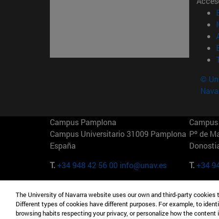
Acces
© Uni
Nava
Campus Pamplona
Campus 
Campus Universitario 31009 Pamplona
Pº de M
España
Donosti
T.
+34 948 42 56 00
info@unav.es
T.
+34 9
Campus Madrid (IESE)
Campus 
The University of Navarra website uses our own and third-party cookies 
Camino del Cerro Águila 3 28023
165 W 5
Different types of cookies have different purposes. For example, to identi
Madrid España
EE.UU
browsing habits respecting your privacy, or personalize how the content 