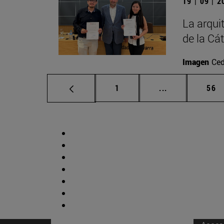
19 | 09 | 
La arqui
de la Cá
Imagen
Ced
Página
Páginas interm
Pág
1
...
56