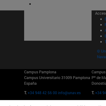
Acces
© Uni
Nava
Campus Pamplona
Campus 
Campus Universitario 31009 Pamplona
Pº de M
España
Donosti
T.
+34 948 42 56 00
info@unav.es
T.
+34 9
Campus Madrid (IESE)
Campus 