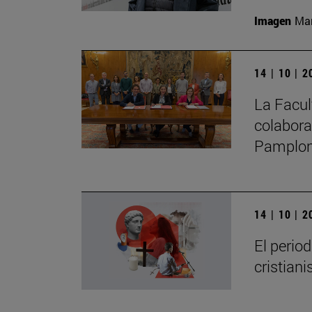
Imagen
Man
14 | 10 | 
La Facul
colabora
Pamplo
14 | 10 | 
El perio
cristian