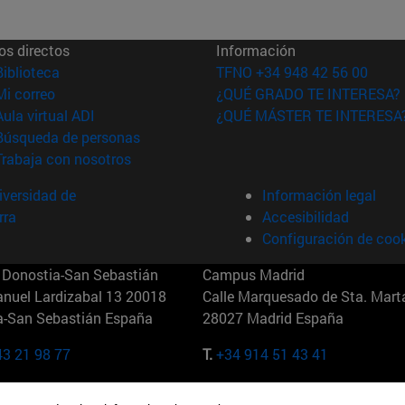
os directos
Información
(abre en nueva ventana)
Biblioteca
TFNO +34 948 42 56 00
(abre en nueva ventana)
Mi correo
¿QUÉ GRADO TE INTERESA?
(abre en nueva ventana)
Aula virtual ADI
¿QUÉ MÁSTER TE INTERESA
(abre en nueva ventana)
Búsqueda de personas
(abre en nueva ventana)
Trabaja con nosotros
versidad de
Información legal
rra
Accesibilidad
Configuración de coo
Donostia-San Sebastián
Campus Madrid
anuel Lardizabal 13 20018
Calle Marquesado de Sta. Marta
a-San Sebastián España
28027 Madrid España
43 21 98 77
T.
+34 914 51 43 41
Nueva York (IESE)
Campus Munich (IESE)