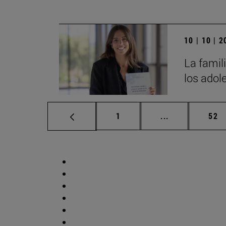
10 | 10 | 
La famili
los adol
Página
Páginas interm
Pág
1
...
52