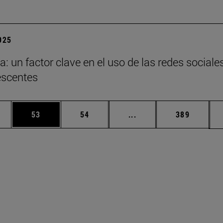
2025
a: un factor clave en el uso de las redes sociale
escentes
edias Use TAB para desplazarse.
ina
Página
Página
Páginas intermedias Us
Página
53
54
...
389