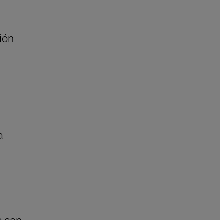
ión
a
e con