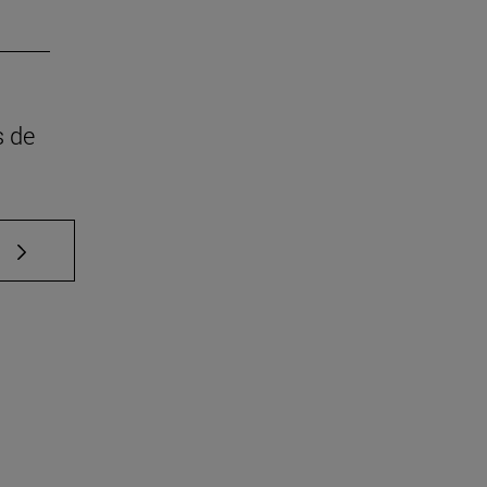
s de
e TAB para desplazarse.