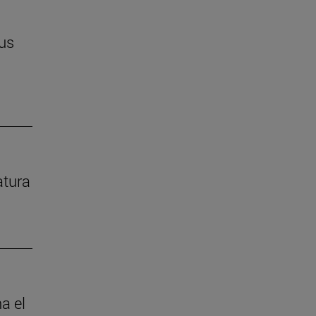
us
atura
a el