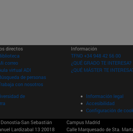
os directos
Información
(abre en nueva ventana)
Biblioteca
TFNO +34 948 42 56 00
(abre en nueva ventana)
Mi correo
¿QUÉ GRADO TE INTERESA?
(abre en nueva ventana)
Aula virtual ADI
¿QUÉ MÁSTER TE INTERESA
(abre en nueva ventana)
Búsqueda de personas
(abre en nueva ventana)
Trabaja con nosotros
versidad de
Información legal
rra
Accesibilidad
Configuración de coo
Donostia-San Sebastián
Campus Madrid
anuel Lardizabal 13 20018
Calle Marquesado de Sta. Marta