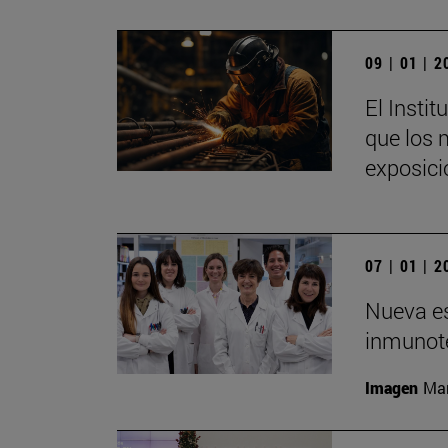
09 | 01 | 
El Insti
que los 
exposici
07 | 01 | 
Nueva es
inmunote
Imagen
Man