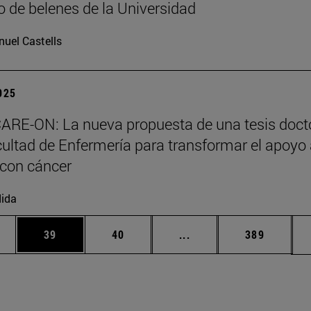
 de belenes de la Universidad
uel Castells
2025
ARE-ON: La nueva propuesta de una tesis doct
cultad de Enfermería para transformar el apoyo
 con cáncer
ida
edias Use TAB para desplazarse.
ina
Página
Página
Páginas intermedias Us
Página
39
40
...
389