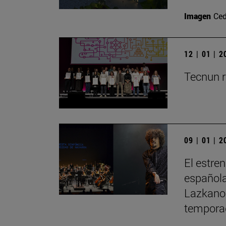
Imagen
Ced
12 | 01 | 
Tecnun r
09 | 01 | 
El estre
española
Lazkano 
tempora