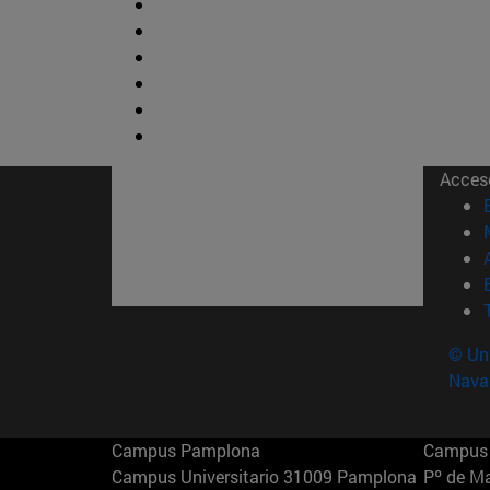
Acces
© Uni
Nava
Campus Pamplona
Campus 
Campus Universitario 31009 Pamplona
Pº de M