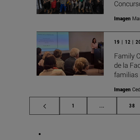
Concurso
Imagen
Man
19 | 12 | 
Family C
de la Fa
familias
Imagen
Ced
Página
Páginas interm
Pág
1
...
38