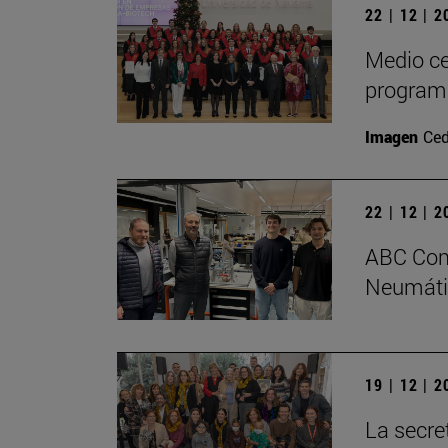
22 | 12 | 
Medio ce
program
Imagen
Ced
22 | 12 | 
ABC Comp
Neumátic
19 | 12 | 
La secre