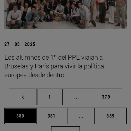
27 | 05 | 2025
Los alumnos de 1º del PPE viajan a
Bruselas y París para vivir la política
europea desde dentro
Página
Páginas intermedias Us
Página
1
...
379
Página
Página
Páginas intermedias 
Página
380
381
...
389