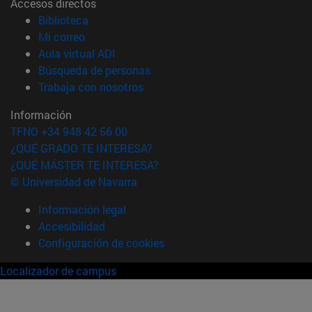
Accesos directos
(abre en nueva ventana)
Biblioteca
(abre en nueva ventana)
Mi correo
(abre en nueva ventana)
Aula virtual ADI
(abre en nueva ventana)
Búsqueda de personas
(abre en nueva ventana)
Trabaja con nosotros
Información
TFNO +34 948 42 56 00
¿QUÉ GRADO TE INTERESA?
¿QUÉ MÁSTER TE INTERESA?
© Universidad de Navarra
Información legal
Accesibilidad
Configuración de cookies
Localizador de campus