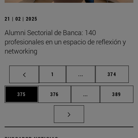
21 | 02 | 2025
Alumni Sectorial de Banca: 140
profesionales en un espacio de reflexión y
networking
Página
Páginas intermedias Us
Página
1
...
374
Página
Página
Páginas intermedias 
Página
375
376
...
389