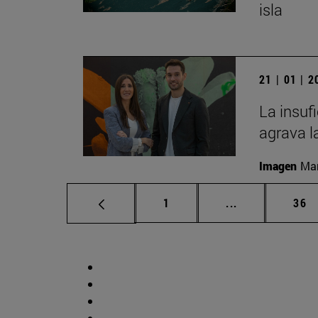
isla
21 | 01 | 
La insuf
agrava l
Imagen
Man
Página
Páginas interm
Pág
1
...
36