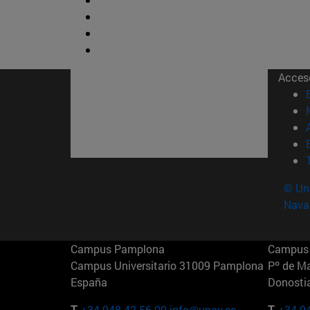
Acces
© Uni
Nava
Campus Pamplona
Campus 
Campus Universitario 31009 Pamplona
Pº de M
España
Donosti
T.
+34 948 42 56 00
info@unav.es
T.
+34 9