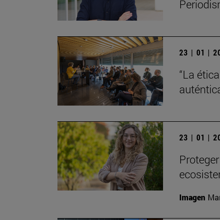
Periodis
23 | 01 | 
“La étic
auténtic
23 | 01 | 
Proteger
ecosiste
Imagen
Man