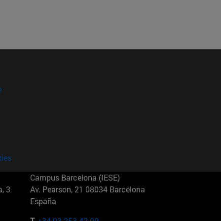
?
kies
Campus Barcelona (IESE)
, 3
Av. Pearson, 21 08034 Barcelona
España
T.
+34 93 253 42 00