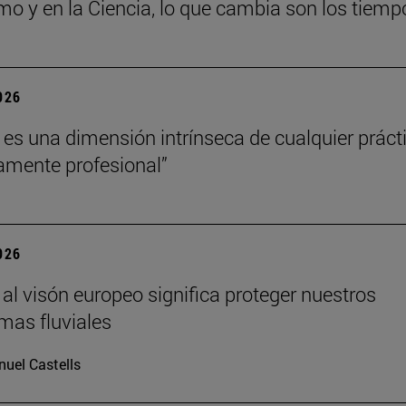
mo y en la Ciencia, lo que cambia son los tiemp
2026
a es una dimensión intrínseca de cualquier práct
amente profesional”
2026
 al visón europeo significa proteger nuestros
mas fluviales
uel Castells