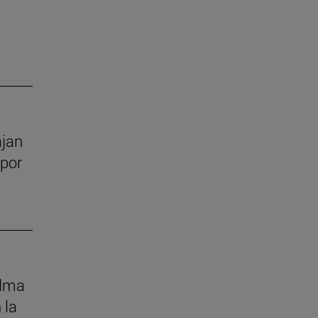
ajan
 por
alma
 la