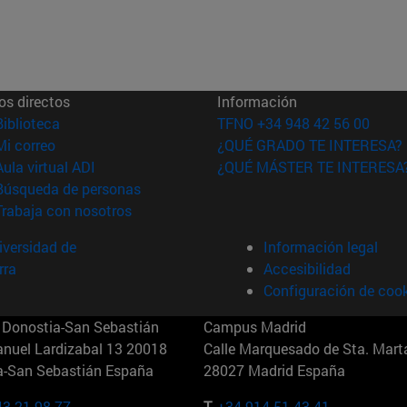
os directos
Información
(abre en nueva ventana)
Biblioteca
TFNO +34 948 42 56 00
(abre en nueva ventana)
Mi correo
¿QUÉ GRADO TE INTERESA?
(abre en nueva ventana)
Aula virtual ADI
¿QUÉ MÁSTER TE INTERESA
(abre en nueva ventana)
Búsqueda de personas
(abre en nueva ventana)
Trabaja con nosotros
versidad de
Información legal
rra
Accesibilidad
Configuración de coo
Donostia-San Sebastián
Campus Madrid
anuel Lardizabal 13 20018
Calle Marquesado de Sta. Marta
a-San Sebastián España
28027 Madrid España
43 21 98 77
T.
+34 914 51 43 41