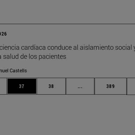
2026
iciencia cardíaca conduce al aislamiento social 
a salud de los pacientes
uel Castells
edias Use TAB para desplazarse.
ina
Página
Página
Páginas intermedias Us
Página
37
38
...
389