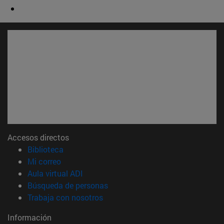
Accesos directos
(abre en nueva ventana)
Biblioteca
(abre en nueva ventana)
Mi correo
(abre en nueva ventana)
Aula virtual ADI
(abre en nueva ventana)
Búsqueda de personas
(abre en nueva ventana)
Trabaja con nosotros
Información