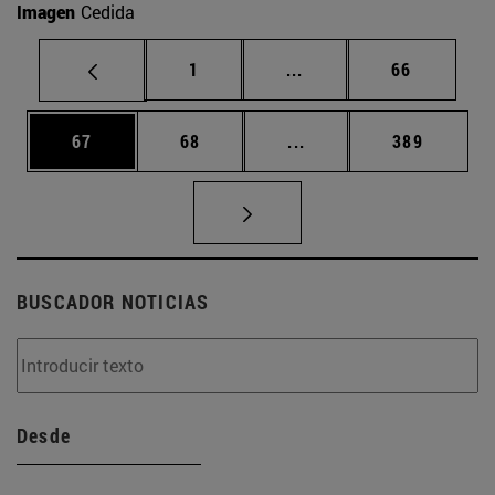
Imagen
Cedida
Página
Páginas intermedias Us
Página
1
...
66
Página
Página
Páginas intermedias U
Página
67
68
...
389
BUSCADOR NOTICIAS
Desde